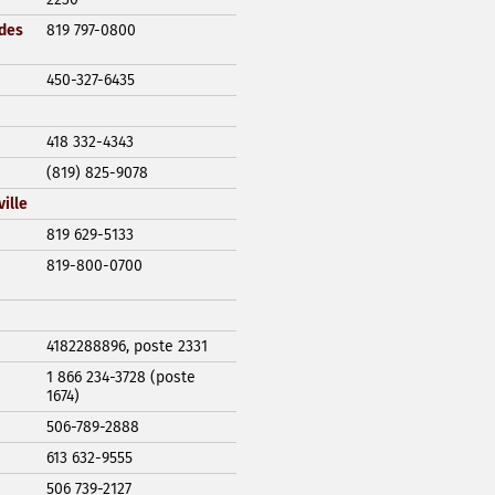
 des
819 797-0800
450-327-6435
418 332-4343
(819) 825-9078
ille
819 629-5133
819-800-0700
4182288896, poste 2331
1 866 234-3728 (poste
1674)
506-789-2888
613 632-9555
506 739-2127