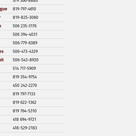
579 366-8880
ngue
819-797-4610
r
819-825-3060
x
506 235-3176
506 394-4031
506-779-6389
es
506-473-4329
it
506-543-8920
514 717-5909
819 354-9754
450 242-2270
819 797-7133
819 622-1362
819 764-5310
418 694-9721
418-529-2183