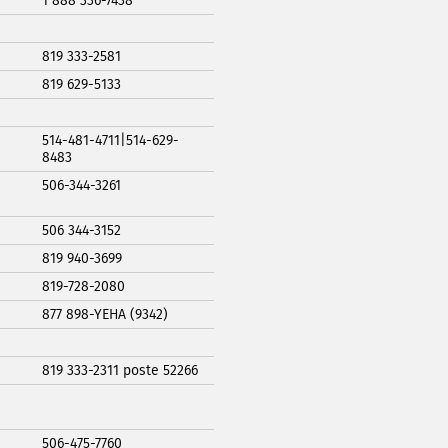
1 888 336-7438
819 333-2581
819 629-5133
514-481-4711|514-629-
8483
506-344-3261
506 344-3152
819 940-3699
819-728-2080
877 898-YEHA (9342)
819 333-2311 poste 52266
/
506-475-7760