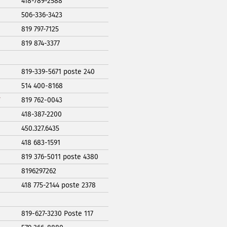
418-789-2588
506-336-3423
819 797-7125
819 874-3377
819-339-5671 poste 240
514 400-8168
819 762-0043
418-387-2200
450.327.6435
418 683-1591
819 376-5011 poste 4380
8196297262
418 775-2144 poste 2378
819-627-3230 Poste 117